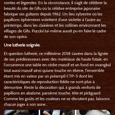
contes et légendes. En la circonstance, il s’agit de célébrer la
beauté du site de Gifu où la célèbre entreprise japonaise
fabrique ses guitares depuis 1962. Un lieu sylvestre où les
papillons éphémères volettent d’une violette à l’autre au
printemps, dans les clairières et les collines environnant les
villages de Gifu. Puccini lui-même aurait pu en faire le cadre
de son opéra.
Une lutherie soignée.
Et question lutherie, ce millésime 2018 s’avère dans la lignée
de ses prédécesseurs avec des matériaux de haute futaie, en
l’occurrence une table en cèdre massif et un fond en ovangkol
tout aussi massif ainsi qu’une touche en ébène, l'ensemble
étant mis en valeur par un préampli CTP-3 dont les
caractéristiques de reproduction fidèle ne sont plus à
démontrer. Reste la décoration qui, à grands renforts de
papillons en abalone, parsème touche, tête et pickguard.
Comme les goûts et les couleurs ne se discutent pas, laissons
chacun juger à son aune...