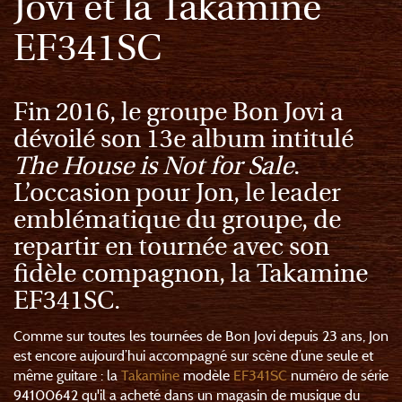
Jovi et la Takamine
EF341SC
Fin 2016, le groupe Bon Jovi a
dévoilé son 13e album intitulé
The House is Not for Sale
.
L’occasion pour Jon, le leader
emblématique du groupe, de
repartir en tournée avec son
fidèle compagnon, la Takamine
EF341SC.
Comme sur toutes les tournées de Bon Jovi depuis 23 ans, Jon
est encore aujourd’hui accompagné sur scène d’une seule et
même guitare : la
Takamine
modèle
EF341SC
numéro de série
94100642 qu'il a acheté dans un magasin de musique du