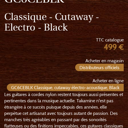
Classique - Cutaway -
Electro - Black
TTC catalogue
499 €
Acheter en magasin
Distributeurs officiels
Acheter en ligne
GC6CEBLK Classique, cutaway électro-acoustique, Black
Les guitares à cordes nylon restent toujours aussi présentes et
pertinentes dans la musique actuelle. Takamine n'est pas
étrangère à ce succès puisque depuis des années, elle
perpétue cet artisanat avec toujours autant de passion. Des
manches très agréables en passant par des sonorités
flatteuses ou des finitions impeccables, ces guitares classiques