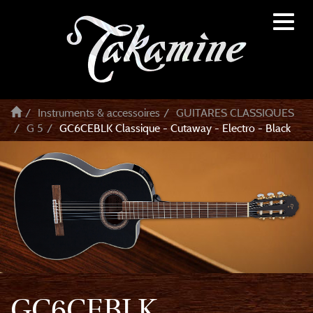
Toggl
naviga
Instruments & accessoires
GUITARES CLASSIQUES
G 5
GC6CEBLK Classique - Cutaway - Electro - Black
GC6CEBLK