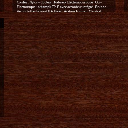
Cordes : Nylon- Couleur : Naturel- Electroacoustique : Oui-
Électronique : préampli TP-E avec accordeur intégré- Finition :
Vernis brillant- Fond & éclisses : Acajou- Format : Classical
Cutaway- Gaucher : Non- Housse/étui : En option- Largeur au
sillet : 50,80 mm- Manche : Acajou- Nombre de cordes : 6-
Nombre de frettes : 18- Pan coupé : Oui- Sillets : Os synthétique
compensé- Table : Épicéa- Touche : Laurier- Type de manche :
Collé