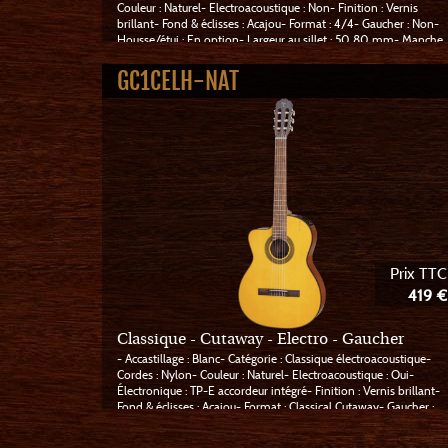
Couleur : Naturel- Electroacoustique : Non- Finition : Vernis
brillant- Fond & éclisses : Acajou- Format : 4/4- Gaucher : Non-
Housse/étui : En option- Largeur au sillet : 50,80 mm- Manche
: Acajou- Nombre de cordes : 6- Nombre de frettes : 18- Pan
coupé : Non- Sillets : Os synthétique compensé- Table : Épicéa-
GC1CELH-NAT
Touche : Palissandre- Type de manche : Collé
Prix TTC
419 €
Classique - Cutaway - Electro - Gaucher
- Accastillage : Blanc- Catégorie : Classique électroacoustique-
Cordes : Nylon- Couleur : Naturel- Electroacoustique : Oui-
Électronique : TP-E accordeur intégré- Finition : Vernis brillant-
Fond & éclisses : Acajou- Format : Classical Cutaway- Gaucher :
Oui- Largeur au sillet : 50,80 mm- Manche : Acajou- Nombre
de cordes : 6- Nombre de frettes : 18- Pan coupé : Oui- Table :