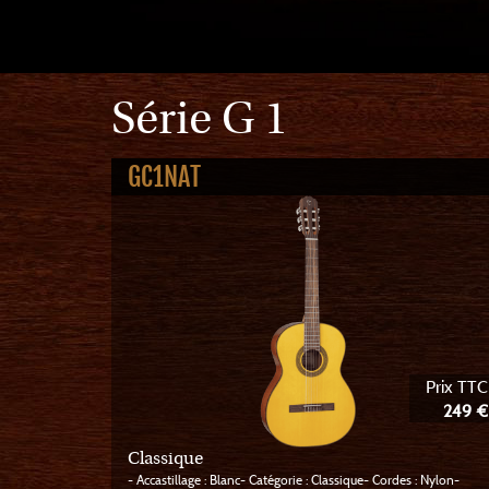
Série G 1
GC1NAT
Prix TTC
249 €
Classique
- Accastillage : Blanc- Catégorie : Classique- Cordes : Nylon-