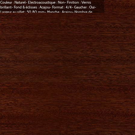
Couleur : Naturel- Electroacoustique : Non- Finition : Vernis
brillant- Fond & éclisses : Acajou- Format : 4/4- Gaucher : Oui-
Largeur au sillet : 50,80 mm- Manche : Acajou- Nombre de
cordes : 6- Nombre de frettes : 18- Pan coupé : Non- Table :
Épicéa- Touche : Palissandre- Type de manche : Collé