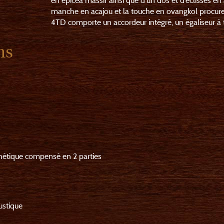
en épicéa massif ainsi que d'un dos et d’éclisses en 
manche en acajou et la touche en ovangkol procuren
4TD comporte un accordeur intégré, un égaliseur à 
ns
nthétique compensé en 2 parties
ustique