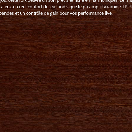
ajou, cette folk délivre un son précis et riche en harmoniques. Le m
 à eux un réel confort de jeu tandis que le préampli Takamine TP
 bandes et un contrôle de gain pour vos performance live.