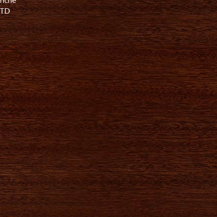
anche
-4TD