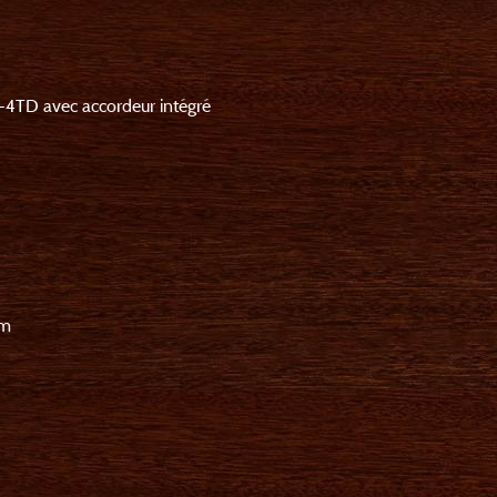
P-4TD avec accordeur intégré
mm