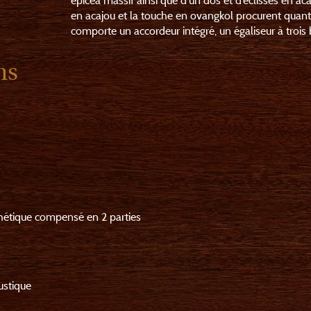
épicéa massif ainsi que d'un dos et d’éclisses en ac
en acajou et la touche en ovangkol procurent quant
comporte un accordeur intégré, un égaliseur à trois
ns
nthétique compensé en 2 parties
ustique