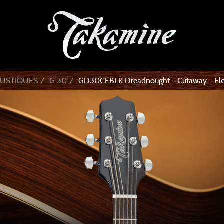
OUSTIQUES
G 30
GD30CEBLK Dreadnought - Cutaway - Elec