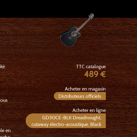
ité
TTC catalogue
489 €
Acheter en magasin
Distributeurs officiels
vous
Acheter en ligne
GD30CE-BLK Dreadnought,
cutaway électro-acoustique, Black
ble en